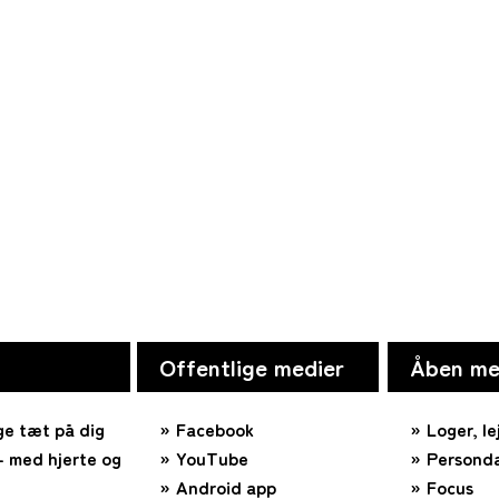
Offentlige medier
Åben me
ge tæt på dig
Facebook
Loger, le
 med hjerte og
YouTube
Personda
Android app
Focus