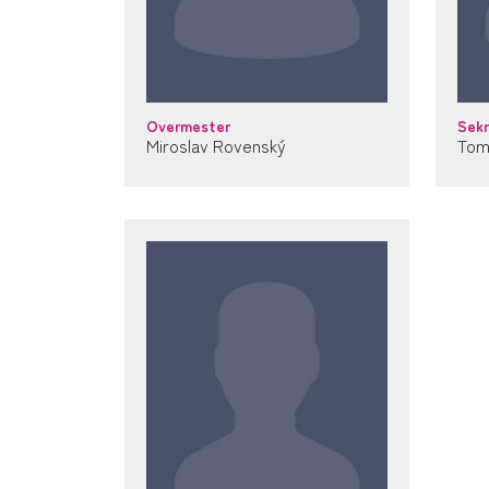
Overmester
Sek
Miroslav Rovenský
Tom