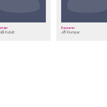
retær
Kasserer
áš Kubát
Jiří Klumpar