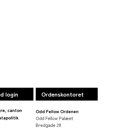
d login
Ordenskontoret
jre, canton
Odd Fellow Ordenen
tapolitik
Odd Fellow Palæet
Bredgade 28